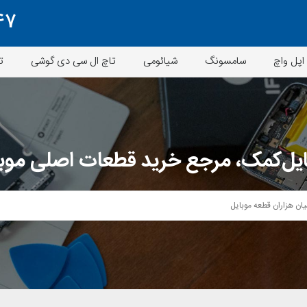
47
اپل واچ
سامسونگ
شیائومی
تاچ ال سی دی گوشی
ت
یل‌کمک، مرجع خرید قطعات اصلی موب