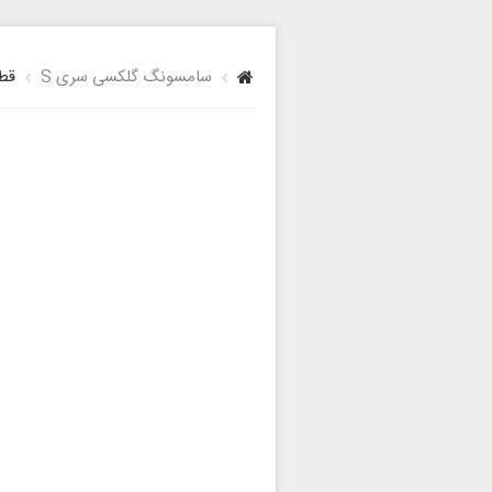
سامسونگ گلکسی سری S
قطعا