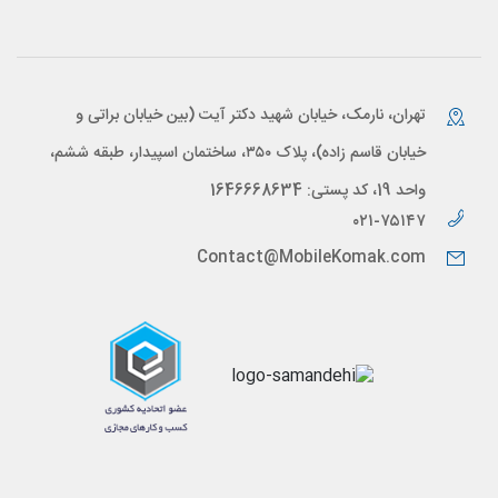
تهران، نارمک، خیابان شهید دکتر آیت (بین خیابان براتی و
خیابان قاسم زاده)، پلاک ۳۵۰، ساختمان اسپیدار، طبقه ششم،
واحد 19، کد پستی: 1646668634
۰۲۱-۷۵۱۴۷
Contact@MobileKomak.com