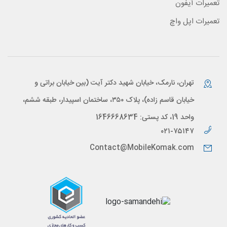
تعمیرات آیفون
تعمیرات اپل واچ
تهران، نارمک، خیابان شهید دکتر آیت (بین خیابان براتی و
خیابان قاسم زاده)، پلاک ۳۵۰، ساختمان اسپیدار، طبقه ششم،
واحد 19، کد پستی: 1646668634
۰۲۱-۷۵۱۴۷
Contact@MobileKomak.com