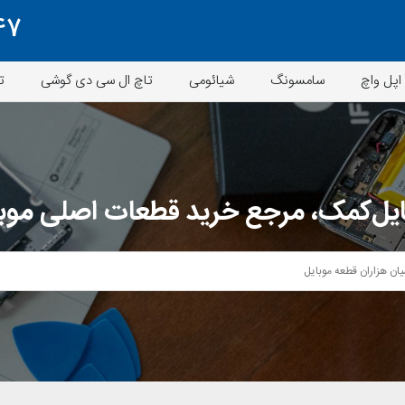
47
اپل واچ
سامسونگ
شیائومی
تاچ ال سی دی گوشی
ت
یل‌کمک، مرجع خرید قطعات اصلی موب