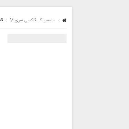
سامسونگ گلکسی سری M
قطع