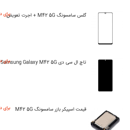
برای د
گلس سامسونگ M42 5G + اجرت تعویض
برای د
تاچ ال سی دی Samsung Galaxy M42 5G
برای د
قیمت اسپیکر بازر سامسونگ M42 5G