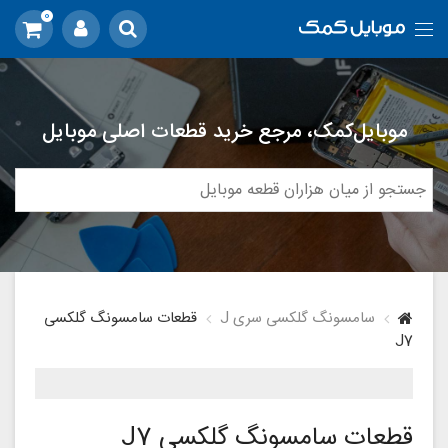
0
موبایل‌کمک، مرجع خرید قطعات اصلی موبایل
سامسونگ گلکسی سری J
قطعات سامسونگ گلکسی
J7
قطعات سامسونگ گلکسی J7