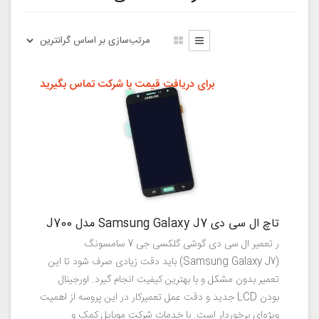
برای دریافت قیمت با شرکت تماس بگیرید
تاچ ال سی دی Samsung Galaxy J7 مدل J700
ر تعمیر ال سی دی گوشی گلکسی جی 7 سامسونگ
(Samsung Galaxy J7) باید دقت زیادی صرف شود تا این
تعمیر بدون مشکل و با بهترین کیفیت انجام گیرد. اورجینال
بودن LCD جدید و دقت عمل تعمیرکار در این پروسه از اهمیت
ویژه‌ای برخوردار است. با خدمات شرکت موبایل کمک و