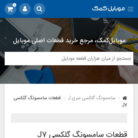
0
موبایل‌کمک، مرجع خرید قطعات اصلی موبایل
سامسونگ گلکسی سری J
قطعات سامسونگ گلکسی
J7
قطعات سامسونگ گلکسی J7