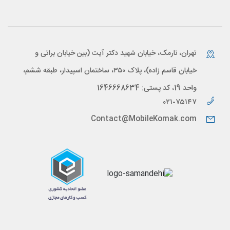
تهران، نارمک، خیابان شهید دکتر آیت (بین خیابان براتی و
خیابان قاسم زاده)، پلاک ۳۵۰، ساختمان اسپیدار، طبقه ششم،
واحد 19، کد پستی: 1646668634
۰۲۱-۷۵۱۴۷
Contact@MobileKomak.com