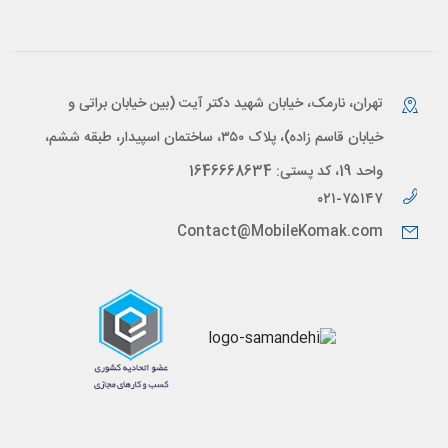
تهران، نارمک، خیابان شهید دکتر آیت (بین خیابان براتی و
خیابان قاسم زاده)، پلاک ۳۵۰، ساختمان اسپیدار، طبقه ششم،
واحد 19، کد پستی: 1646668634
۰۲۱-۷۵۱۴۷
Contact@MobileKomak.com