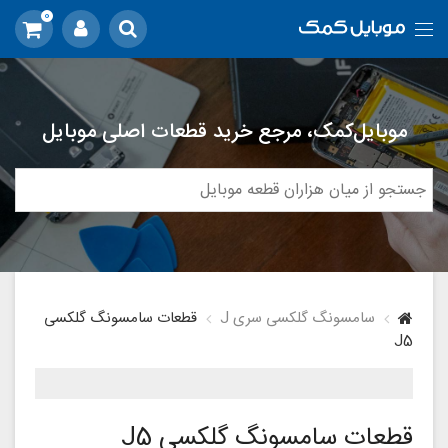
0
موبایل‌کمک، مرجع خرید قطعات اصلی موبایل
سامسونگ گلکسی سری J
قطعات سامسونگ گلکسی
J5
قطعات سامسونگ گلکسی J5