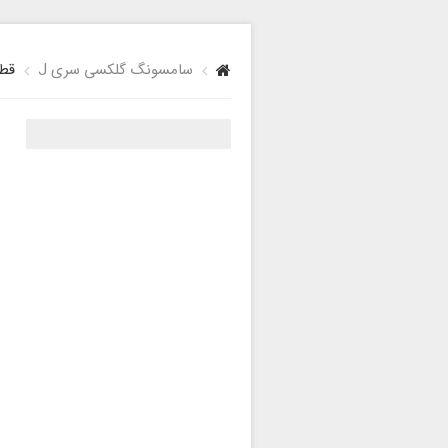
سامسونگ گلکسی سری J
قطع