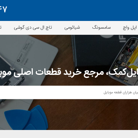
47
اپل واچ
سامسونگ
شیائومی
تاچ ال سی دی گوشی
ت
یل‌کمک، مرجع خرید قطعات اصلی موب