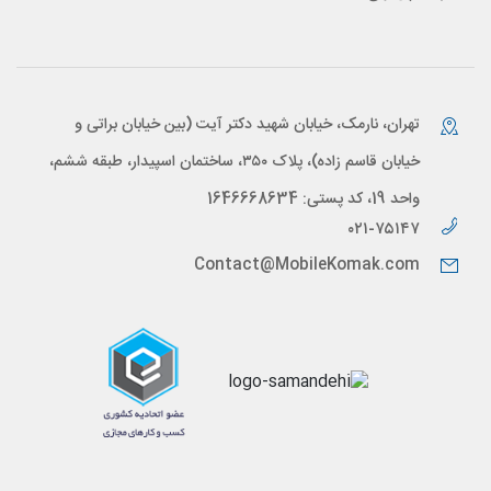
تهران، نارمک، خیابان شهید دکتر آیت (بین خیابان براتی و
خیابان قاسم زاده)، پلاک ۳۵۰، ساختمان اسپیدار، طبقه ششم،
واحد 19، کد پستی: 1646668634
۰۲۱-۷۵۱۴۷
Contact@MobileKomak.com