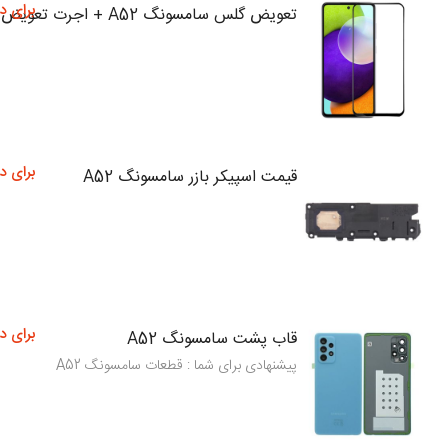
برای د
تعویض گلس سامسونگ A52 + اجرت تعویض
برای د
قیمت اسپیکر بازر سامسونگ A52
برای د
قاب پشت سامسونگ A52
پیشنهادی برای شما : قطعات سامسونگ A52