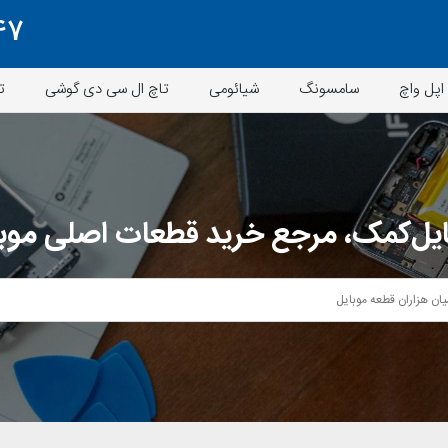
47
اپل واچ
سامسونگ
شیائومی
تاچ ال سی دی گوشی
ت
یل‌کمک، مرجع خرید قطعات اصلی موب