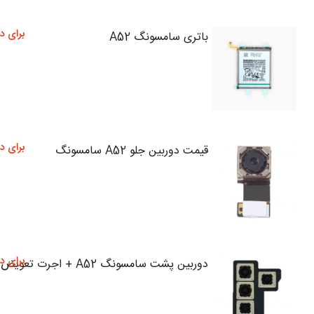
برای د
باتری سامسونگ A52
برای د
قیمت دوربین جلو A52 سامسونگ
برای د
دوربین پشت سامسونگ A52 + اجرت تعویض