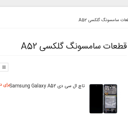
ات سامسونگ گلکسی A52
قطعات سامسونگ گلکسی A52
برای د
تاچ ال سی دی Samsung Galaxy A52