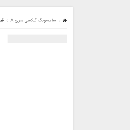
سامسونگ گلکسی سری A
قطع