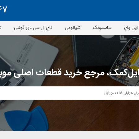
47
اپل واچ
سامسونگ
شیائومی
تاچ ال سی دی گوشی
ت
یل‌کمک، مرجع خرید قطعات اصلی موب