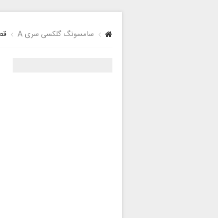
سامسونگ گلکسی سری A
قطع