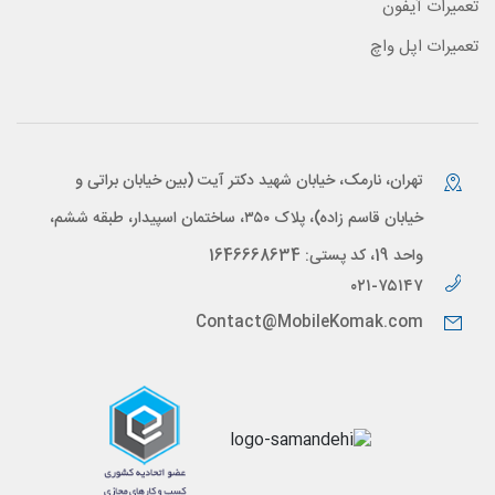
تعمیرات آیفون
تعمیرات اپل واچ
تهران، نارمک، خیابان شهید دکتر آیت (بین خیابان براتی و
خیابان قاسم زاده)، پلاک ۳۵۰، ساختمان اسپیدار، طبقه ششم،
واحد 19، کد پستی: 1646668634
۰۲۱-۷۵۱۴۷
Contact@MobileKomak.com