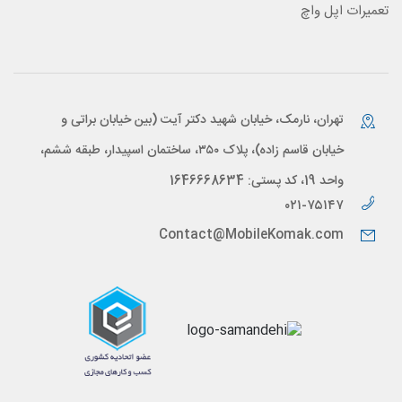
تعمیرات اپل واچ
تهران، نارمک، خیابان شهید دکتر آیت (بین خیابان براتی و
خیابان قاسم زاده)، پلاک ۳۵۰، ساختمان اسپیدار، طبقه ششم،
واحد 19، کد پستی: 1646668634
۰۲۱-۷۵۱۴۷
Contact@MobileKomak.com