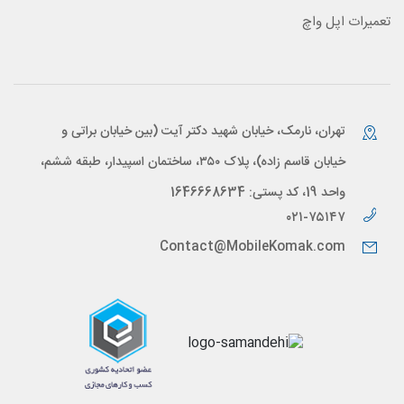
تعمیرات اپل واچ
تهران، نارمک، خیابان شهید دکتر آیت (بین خیابان براتی و
خیابان قاسم زاده)، پلاک ۳۵۰، ساختمان اسپیدار، طبقه ششم،
واحد 19، کد پستی: 1646668634
۰۲۱-۷۵۱۴۷
Contact@MobileKomak.com