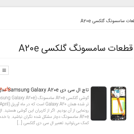
ات سامسونگ گلکسی A20e
قطعات سامسونگ گلکسی A20e
برای د
تاچ ال سی دی Samsung Galaxy A20e مدل SM-A202
رونمایی از آن بودیم. اگر از کاربران این گوشی هستید.
A20e سامسونگ دچار مشکل شده نگران نباشید. با خد
کمک می‌توانید تعمیر ال سی دی گلکسی […]