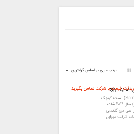
ریافت قیمت با شرکت تماس بگیرید
گوشی گلکسی A20e سامسونگ (Samsung Galaxy A20e) نسخه کوچک
تر شده همان Galaxy A20 است که در ماه آوریل (April) سال 2019 شاهد
 ال سی دی گلکسی
مات شرکت موبایل