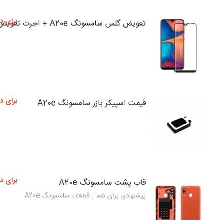
برای د
تعویض گلس سامسونگ A20e + اجرت تعویض
برای د
قیمت اسپیکر بازر سامسونگ A20e
برای د
قاب پشت سامسونگ A20e
پیشنهادی برای شما : قطعات سامسونگ A20e