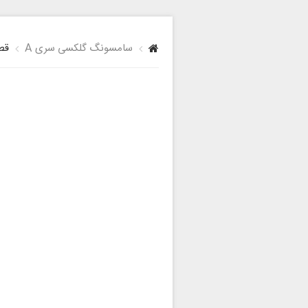
سامسونگ گلکسی سری A
قطع