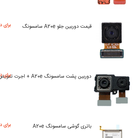
برای د
قیمت دوربین جلو A20e سامسونگ
برای د
دوربین پشت سامسونگ A20e + اجرت تعویض
برای د
باتری گوشی سامسونگ A20e