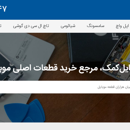
47
اپل واچ
سامسونگ
شیائومی
تاچ ال سی دی گوشی
ت
یل‌کمک، مرجع خرید قطعات اصلی موب