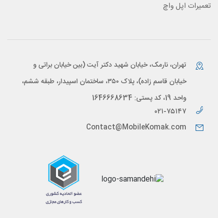
تعمیرات اپل واچ
تهران، نارمک، خیابان شهید دکتر آیت (بین خیابان براتی و
خیابان قاسم زاده)، پلاک ۳۵۰، ساختمان اسپیدار، طبقه ششم،
واحد 19، کد پستی: 1646668634
۰۲۱-۷۵۱۴۷
Contact@MobileKomak.com