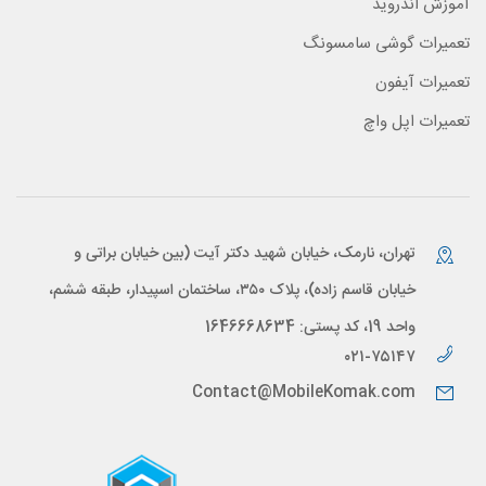
آموزش اندروید
تعمیرات گوشی سامسونگ
تعمیرات آیفون
تعمیرات اپل واچ
تهران، نارمک، خیابان شهید دکتر آیت (بین خیابان براتی و
خیابان قاسم زاده)، پلاک ۳۵۰، ساختمان اسپیدار، طبقه ششم،
واحد 19، کد پستی: 1646668634
۰۲۱-۷۵۱۴۷
Contact@MobileKomak.com