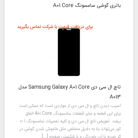
باتری گوشی سامسونگ A01 Core
برای دریافت قیمت با شرکت تماس بگیرید
تاچ ال سی دی Samsung Galaxy A01 Core مدل
A013
آسیب دیدن تاچ و ال سی دی از مواردی است که ممکن است
برای این قطعه و سایر قطعات سامسونگ A01 Core اتفاق
بیفتد. تعویض تاچ ال سی دی و کلیه تعمیرات سامسونگ آ ۰۱
کور می‌تواند بنا به دلایل مختلفی مثل خاموش شدن گوشی در
اثر ضربه یا آب خوردگی و یا شکستن صفحه […]