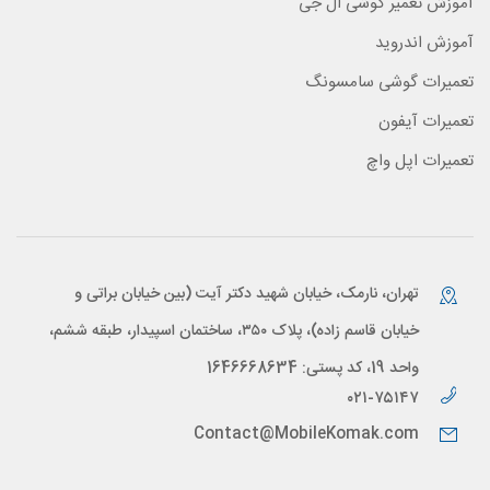
آموزش تعمیر گوشی ال جی
آموزش اندروید
تعمیرات گوشی سامسونگ
تعمیرات آیفون
تعمیرات اپل واچ
تهران، نارمک، خیابان شهید دکتر آیت (بین خیابان براتی و
خیابان قاسم زاده)، پلاک ۳۵۰، ساختمان اسپیدار، طبقه ششم،
واحد 19، کد پستی: 1646668634
۰۲۱-۷۵۱۴۷
Contact@MobileKomak.com