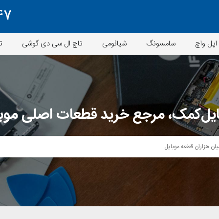
47
اپل واچ
سامسونگ
شیائومی
تاچ ال سی دی گوشی
ت
یل‌کمک، مرجع خرید قطعات اصلی موب