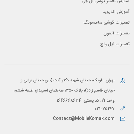
آموزش تعمیر گوشی ال جی
آموزش اندروید
تعمیرات گوشی سامسونگ
تعمیرات آیفون
تعمیرات اپل واچ
تهران، نارمک، خیابان شهید دکتر آیت (بین خیابان براتی و
خیابان قاسم زاده)، پلاک ۳۵۰، ساختمان اسپیدار، طبقه ششم،
واحد 19، کد پستی: 1646668634
۰۲۱-۷۵۱۴۷
Contact@MobileKomak.com