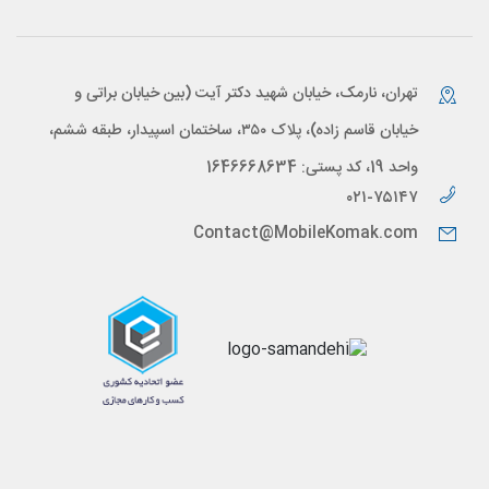
تهران، نارمک، خیابان شهید دکتر آیت (بین خیابان براتی و
خیابان قاسم زاده)، پلاک ۳۵۰، ساختمان اسپیدار، طبقه ششم،
واحد 19، کد پستی: 1646668634
۰۲۱-۷۵۱۴۷
Contact@MobileKomak.com