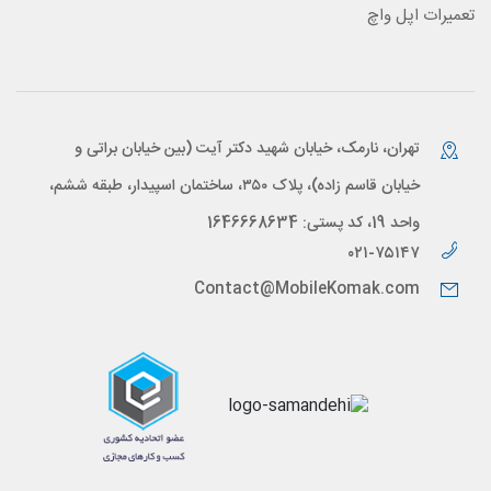
تعمیرات اپل واچ
تهران، نارمک، خیابان شهید دکتر آیت (بین خیابان براتی و
خیابان قاسم زاده)، پلاک ۳۵۰، ساختمان اسپیدار، طبقه ششم،
واحد 19، کد پستی: 1646668634
۰۲۱-۷۵۱۴۷
Contact@MobileKomak.com