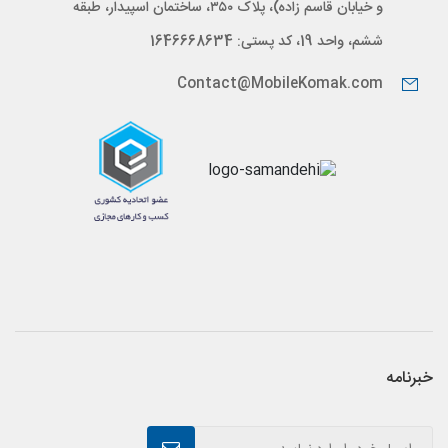
و خیابان قاسم زاده)، پلاک ۳۵۰، ساختمان اسپیدار، طبقه
ششم، واحد 19، کد پستی: 1646668634
Contact@MobileKomak.com
خبرنامه