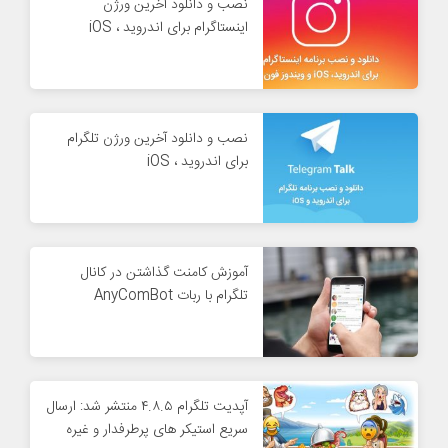
نصب و دانلود آخرین ورژن
اینستاگرام برای اندروید ، iOS
نصب و دانلود آخرین ورژن تلگرام
برای اندروید ، iOS
آموزش کامنت گذاشتن در کانال
تلگرام با ربات AnyComBot
آپدیت تلگرام ۴.۸.۵ منتشر شد: ارسال
سریع استیکر های پرطرفدار و غیره