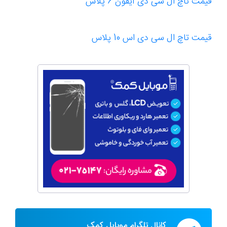
قیمت تاچ ال سی دی آیفون 6 پلاس
قیمت تاچ ال سی دی اس 10 پلاس
کانال تلگرام موبایل کمک