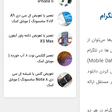
iPhone 11
گرام
تعمیر یا تعویض ال سی دی A9
2016 سامسونگ | موبایل کمک
تعمیر یا تعویض دکمه پاور آیفون
ها می‌توان از
XS Max
 ها در تلگرام
تعمیر گلکسی نوت ۸ آب خورده |
می‌تواند به ویژه در شرایطی که از اینترنت سیم کارت یا همان موبایل دیتا (Mobile Data)
موبایل کمک
ل کردن دانلود
تعویض گلس یا شیشه ال سی
دی Note 8 سامسونگ | موبایل
یل دیتا و وای فای (Wi-Fi) را به طور مستقل ارائه
کمک
گرام در هر دو