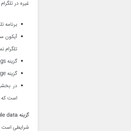
غیره در تلگرام
برنامه تلگ
آیکون س
تلگرام نم
گزینه Settings را انتخاب کنید.
گزینه Data & Storage را لمس نمایید.
است که ه
گزینه
le data
شرایطی است که 