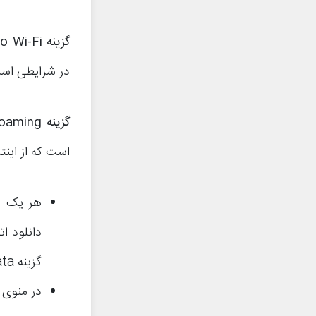
گزینه
o Wi-Fi
در شرایطی است 
گزینه
oaming
است که از اینت
هر یک از
دانلود ا
گزینه When using mobile data را انتخاب کنید.
در منوی 