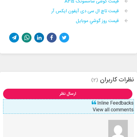
قیمت گوشی سامسونگ A21s
قیمت تاچ ال سی دی آیفون ایکس آر
قيمت روز گوشي موبايل
نظرات کاربران
(2)
ارسال نظر
Inline Feedbacks
View all comments