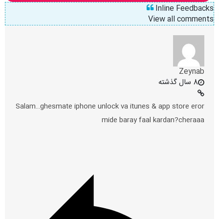
Inline Feedbacks
View all comments
Zeynab
8 سال گذشته
Salam…ghesmate iphone unlock va itunes & app store eror
mide baray faal kardan?cheraaa