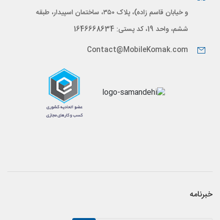
و خیابان قاسم زاده)، پلاک ۳۵۰، ساختمان اسپیدار، طبقه
ششم، واحد 19، کد پستی: 1646668634
Contact@MobileKomak.com
خبرنامه