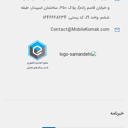
و خیابان قاسم زاده)، پلاک ۳۵۰، ساختمان اسپیدار، طبقه
ششم، واحد 19، کد پستی: 1646668634
Contact@MobileKomak.com
خبرنامه