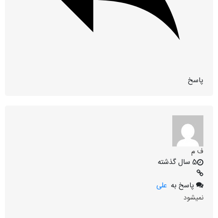
پاسخ
ف م
5 سال گذشته
پاسخ به
علی
نمیشود