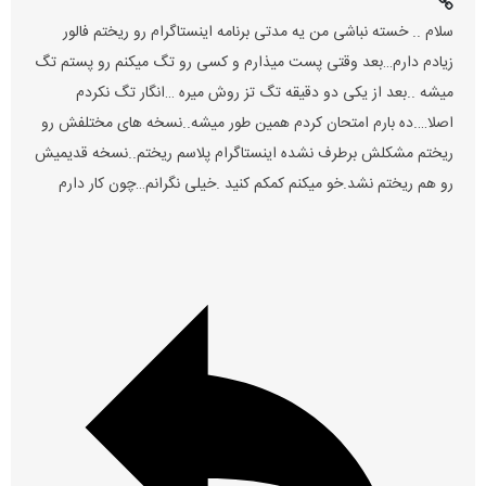
سلام .. خسته نباشی من یه مدتی برنامه اینستاگرام رو ریختم فالور
زیادم دارم…بعد وقتی پست میذارم و کسی رو تگ میکنم رو پستم تگ
میشه ..بعد از یکی دو دقیقه تگ تز روش میره …انگار تگ نکردم
اصلا….ده بارم امتحان کردم همین طور میشه..نسخه های مختلفش رو
ریختم مشکلش برطرف نشده اینستاگرام پلاسم ریختم..نسخه قدیمیش
رو هم ریختم نشد.خو میکنم کمکم کنید .خیلی نگرانم…چون کار دارم