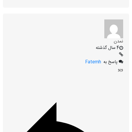
نمدن
4 سال گذشته
پاسخ به
Fatemh
و‌پو