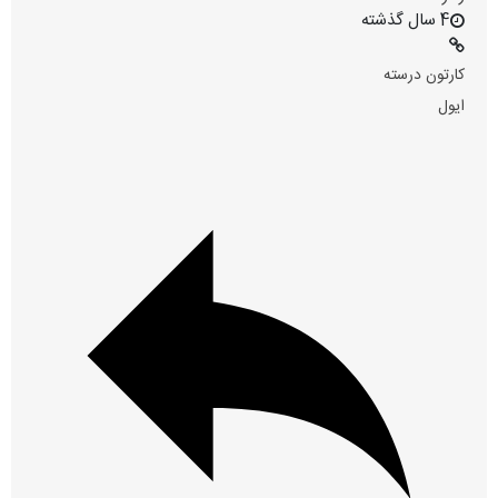
4 سال گذشته
کارتون درسته
ایول