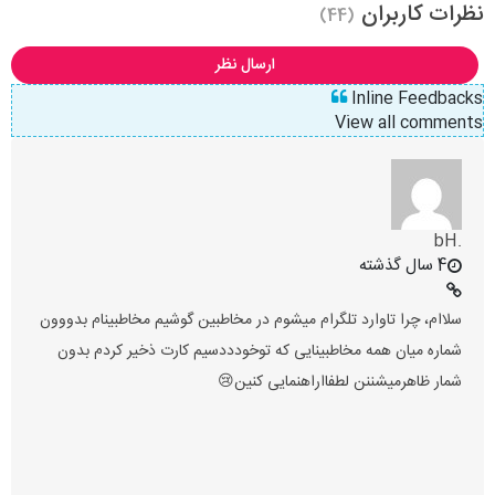
نظرات کاربران
(44)
ارسال نظر
Inline Feedbacks
View all comments
.bH
4 سال گذشته
سلاام، چرا تاوارد تلگرام میشوم در مخاطبین گوشیم مخاطبینام بدووون
شماره میان همه مخاطبینایی که توخودددسیم کارت ذخیر کردم بدون
شمار ظاهرمیشننن لطفااراهنمایی کنین😢