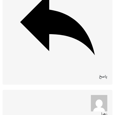
پاسخ
زهرا