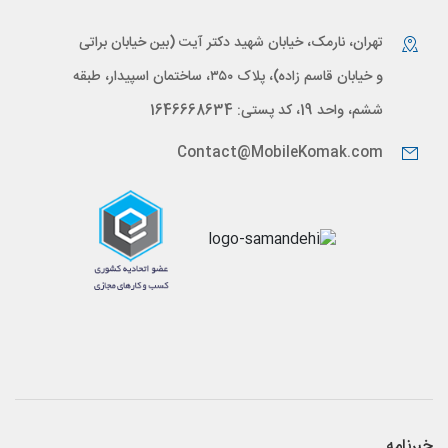
تهران، نارمک، خیابان شهید دکتر آیت (بین خیابان براتی
و خیابان قاسم زاده)، پلاک ۳۵۰، ساختمان اسپیدار، طبقه
ششم، واحد 19، کد پستی: 1646668634
Contact@MobileKomak.com
خبرنامه