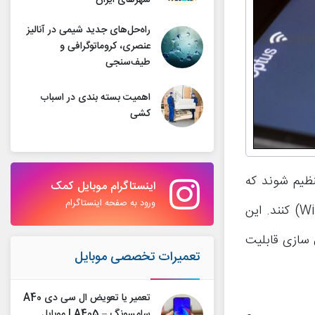
شهرهای ایران
راه‌حل‌های جدید شیمی در آنالیز
عنصری، کروماتوگرافی و
طیف‌سنجی
اهمیت بسته بندی در اسباب
کشی
تنظیم شوند که
اینستاگرام موبایل کمک
ورود به صفحه اینستاگرام
پس از وارد کردن پیاپی چندین رمز عبور اشتباه، اطلاعات خود را وایپ (Wipe) کنند. این
Factor) است. برای فعال سازی قابلیت
تعمیرات تخصصی موبایل
تعمیر یا تعویض ال سی دی A40
سامسونگ – A405 | موبایل