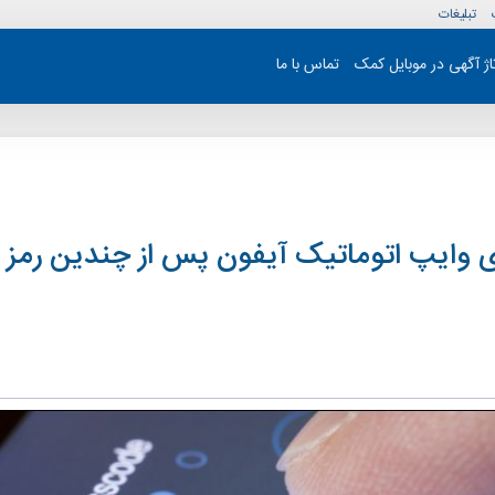
تبلیغات
تاژ آگهی در موبایل کمک
تماس با ما
 وایپ اتوماتیک آیفون پس از چندین رمز ع