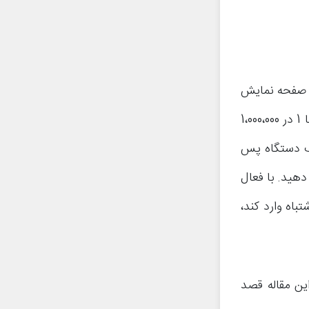
ل صفحه نمایش
یا رمز عبور 6 رقمی آن را بدون هیچ اطلاعات اولیه‌ای حذف بزند، شانس وی تقریبا 1 در 1،000،000
یک دستگاه پس
دهید. با فعال
اه را اشتباه وارد کند،
این مقاله قصد