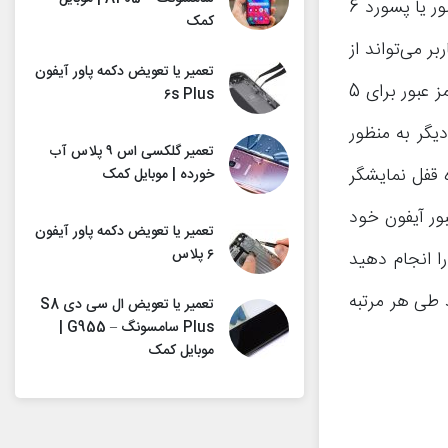
هم اکنون کاربران آیفون‌ها و آیپدهای اپل می‌توانند برای این دو محصول رمز عبور یا پسورد 6
کمک
ر می‌تواند از
تعمیر یا تعویض دکمه پاور آیفون
قفل صفحه نمایش یا لاک اسکرین (Lock Screen) دستگاه عبور کند. اگر این رمز عبور برای 5
۶s Plus
رده و سپس بار دیگر به منظور
تعمیر گلکسی اس ۹ پلاس آب
ه قفل نمایشگر
خورده | موبایل کمک
ل اگر برای 6 بار پیاپی رمز عبور آیفون خود
تعمیر یا تعویض دکمه پاور آیفون
۶ پلاس
ای 7 بار پیاپی این عمل را انجام دهید
ید طی هر مرتبه
تعمیر یا تعویض ال سی دی S8
Plus سامسونگ – G955 |
موبایل کمک