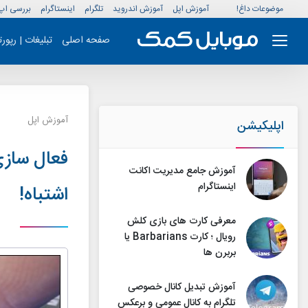
موضوعات داغ!
آموزش اپل
آموزش اندروید
تلگرام
اینستاگرام
بررسی اپ
صفحه اصلی
تبلیغات | رپور
آموزش اپل
اپلیکیشن
فعال سازی
آموزش جامع مدیریت اکانت
اینستاگرام
اشتباه!
معرفی کارت های بازی کلش
رویال ؛ کارت Barbarians یا
بربرن ها
آموزش تبدیل کانال خصوصی
تلگرام به کانال عمومی و برعکس