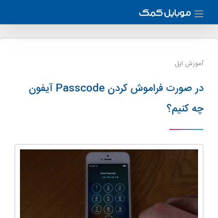
آموزش اپل
در صورت فراموش کردن Passcode آیفون
چه کنیم؟