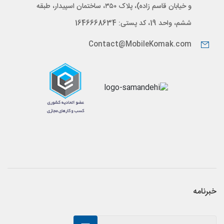
و خیابان قاسم زاده)، پلاک ۳۵۰، ساختمان اسپیدار، طبقه
ششم، واحد 19، کد پستی: 1646668634
Contact@MobileKomak.com
خبرنامه