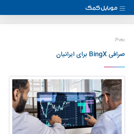
رپورتاژ
صرافی BingX برای ایرانیان