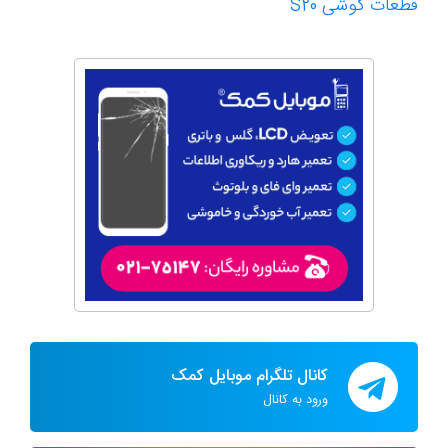
قطعات گوشی S20
کانال تلگرام موبایل کمک
ورود به کانال