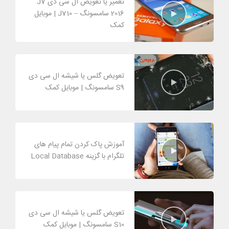
تعمیر یا تعویض ال سی دی J7
2016 سامسونگ – J710 | موبایل
کمک
تعویض گلس یا شیشه ال سی دی
S9 سامسونگ | موبایل کمک
آموزش پاک کردن تمام پیام های
تلگرام با گزینه Local Database
تعویض گلس یا شیشه ال سی دی
S10 سامسونگ | موبایل کمک