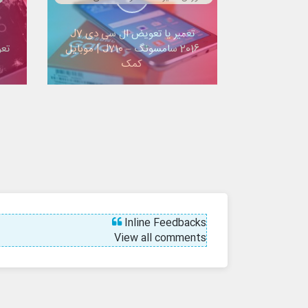
تعمیر یا تعویض ال سی دی J7
2016 سامسونگ – J710 | موبایل
تع
کمک
S9
Inline Feedbacks
View all comments