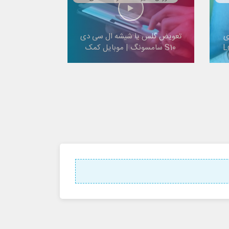
ی
تعویض گلس یا شیشه ال سی دی
S10 سامسونگ | موبایل کمک