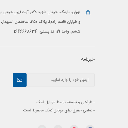
تهران، نارمک، خیابان شهید دکتر آیت (بین خیابان بر
و خیابان قاسم زاده)، پلاک ۳۵۰، ساختمان اس
ششم، واحد 19، کد پستی: 1646668634
خبرنامه
- طراحی و توسعه توسط موبایل کمک
- تمامی حقوق برای موبایل کمک محفوظ است