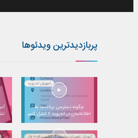
پربازدیدترین ویدئوها
آموزش اندروید
چگونه دسترسی برنامه‌ها به
آمو
اطلاعاتمان در اندروید ۶ کنترل کنیم
تشخ
آموزش تعمیرات سامسونگ گلکسی J7 2016