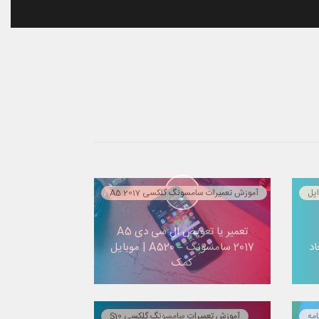
پل
آموزش تعمیرات سامسونگ گلکسی A5 2017
تعمیر یا تعویض ال سی دی A5
اد
2017 سامسونگ – A520 | موبایل
کمک
امه
آموزش تعمیرات سامسونگ گلکسی S10