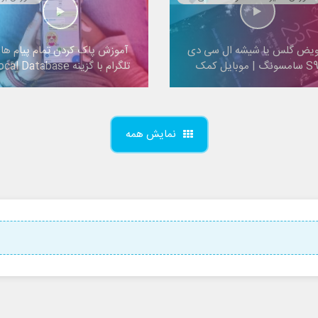
ویض گلس یا شیشه ال سی دی
آموزش پاک کردن تمام پیام ها
 سامسونگ | موبایل کمک
تلگرام با گزینه Local Database
نمایش همه