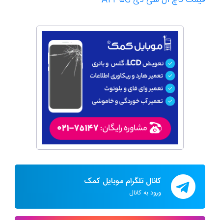
قیمت تاچ ال سی دی A42 5G
کانال تلگرام موبایل کمک
ورود به کانال