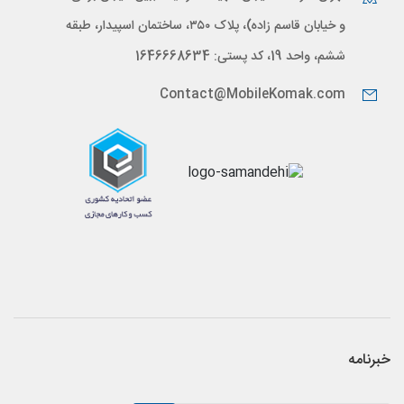
و خیابان قاسم زاده)، پلاک ۳۵۰، ساختمان اسپیدار، طبقه
ششم، واحد 19، کد پستی: 1646668634
Contact@MobileKomak.com
خبرنامه