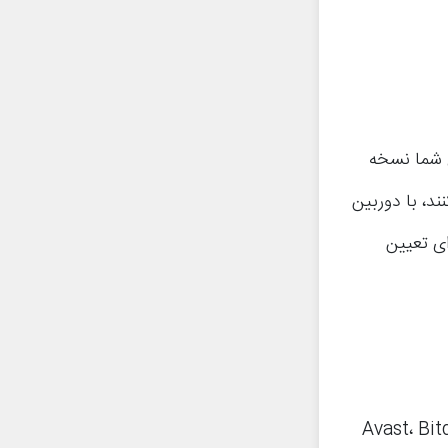
ی شما نسخه
ا را در صورت سرقت از طریق GPS ردیابی کنند، با دوربین
تی از ساعت هوشمند Wear OS شما برای تعیین
Avast، Bitdefender، Kasper،