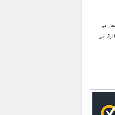
مغان می
 محافظت از بدافزار، آنها ابزارهای ضد سرقت، ردیابی تلفن و VPN را ارائه می