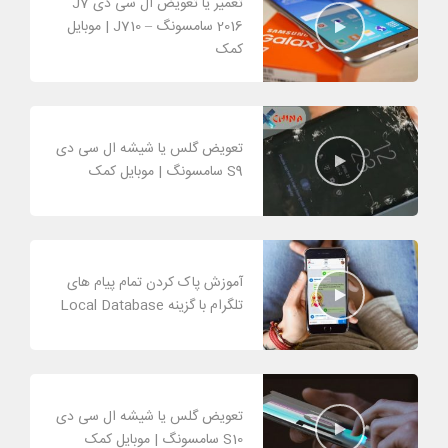
تعمیر یا تعویض ال سی دی J7
2016 سامسونگ – J710 | موبایل
کمک
تعویض گلس یا شیشه ال سی دی
S9 سامسونگ | موبایل کمک
آموزش پاک کردن تمام پیام های
تلگرام با گزینه Local Database
تعویض گلس یا شیشه ال سی دی
S10 سامسونگ | موبایل کمک