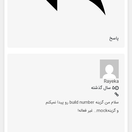
پاسخ
Rayeka
5 سال گذشته
سلام من گزینه build number رو پیدا نمیکنم
و گزینهmock… غیر فعاله!