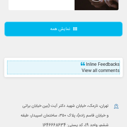
نمایش همه
Inline Feedbacks
View all comments
تهران، نارمک، خیابان شهید دکتر آیت (بین خیابان براتی
و خیابان قاسم زاده)، پلاک ۳۵۰، ساختمان اسپیدار، طبقه
ششم، واحد 19، کد پستی: 1646668634