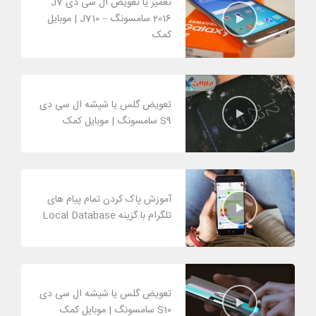
تعمیر یا تعویض ال سی دی J7
2016 سامسونگ – J710 | موبایل
کمک
تعویض گلس یا شیشه ال سی دی
S9 سامسونگ | موبایل کمک
آموزش پاک کردن تمام پیام های
تلگرام با گزینه Local Database
تعویض گلس یا شیشه ال سی دی
S10 سامسونگ | موبایل کمک