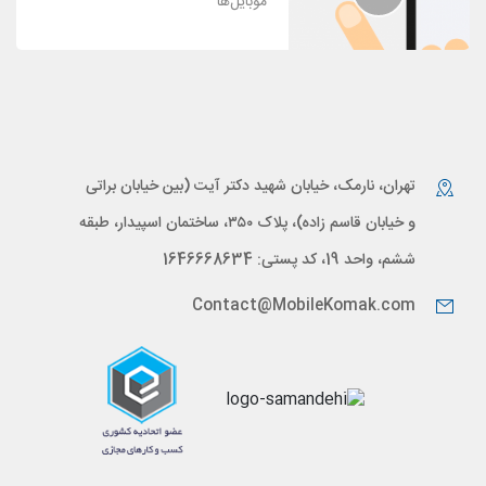
موبایل‌ها
تهران، نارمک، خیابان شهید دکتر آیت (بین خیابان براتی
و خیابان قاسم زاده)، پلاک ۳۵۰، ساختمان اسپیدار، طبقه
ششم، واحد 19، کد پستی: 1646668634
Contact@MobileKomak.com