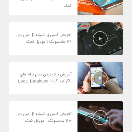
کمک
تعویض گلس یا شیشه ال سی دی
S9 سامسونگ | موبایل کمک
آموزش پاک کردن تمام پیام های
تلگرام با گزینه Local Database
تعویض گلس یا شیشه ال سی دی
S10 سامسونگ | موبایل کمک