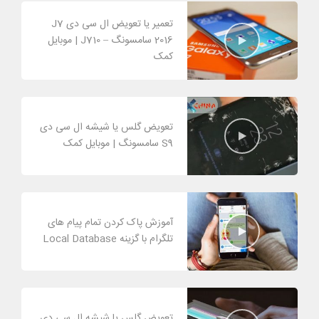
تعمیر یا تعویض ال سی دی J7
2016 سامسونگ – J710 | موبایل
کمک
تعویض گلس یا شیشه ال سی دی
S9 سامسونگ | موبایل کمک
آموزش پاک کردن تمام پیام های
تلگرام با گزینه Local Database
تعویض گلس یا شیشه ال سی دی