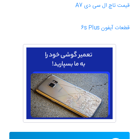
قیمت تاچ ال سی دی A7
قطعات آیفون 6s Plus