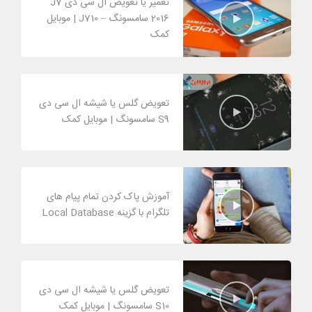
تعمیر یا تعویض ال سی دی J7
2016 سامسونگ – J710 | موبایل
کمک
تعویض گلس یا شیشه ال سی دی
S9 سامسونگ | موبایل کمک
آموزش پاک کردن تمام پیام های
تلگرام با گزینه Local Database
تعویض گلس یا شیشه ال سی دی
S10 سامسونگ | موبایل کمک